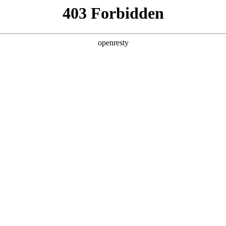
产品及服务
行业解决方案
合作伙伴
投资者关系
云管理服务
预约专家咨询
业务和数据高效 、稳定的上云迁移和云上迁移，采用自研多云纳管平台，
置的一致性，实时掌控云资源运行数据，运用智能化工具分析云资源多云平
依。
核心能力
上云迁移