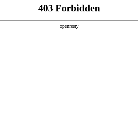
产品及服务
行业解决方案
合作伙伴
投资者关系
数字化应用-云捷集成中间件（ESB
务。作为一款轻量级、专业化的中间件，云捷能够高效地连接企业内外的
互联互通，更具备将基于即时通讯(IM)的移动应用与企业信息化系统无
，释放企业数据的全部潜力。
核心功能
轻量化